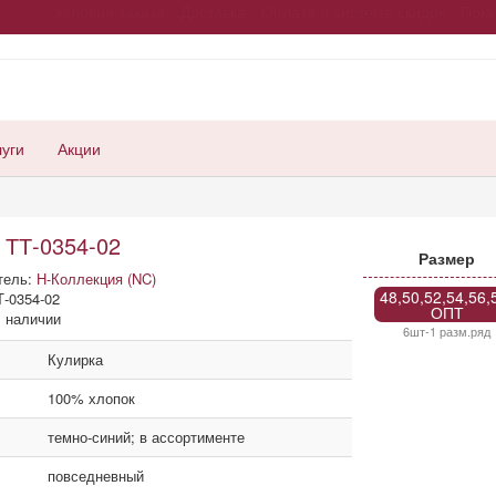
Условия заказа
Доставка
Оплата и система скидок
Поку
луги
Акции
 ТТ-0354-02
Размер
тель:
Н-Коллекция (NC)
48,50,52,54,56,
-0354-02
ОПТ
 наличии
6шт-1 разм.ряд
Кулирка
100% хлопок
темно-синий; в ассортименте
повседневный