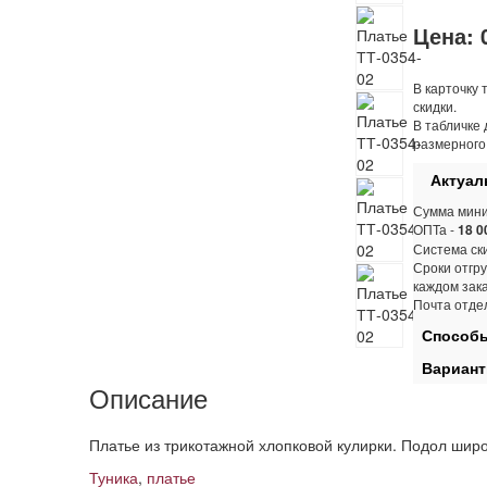
Цена:
В карточку 
скидки.
В табличке 
размерного
Актуаль
Сумма мини
ОПТа -
18 0
Система ски
Сроки отгру
каждом зак
Почта отде
Способы
Вариант
Описание
Платье из трикотажной хлопковой кулирки. Подол широ
Туника
,
платье