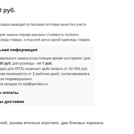
0 руб.
товара выводится базовая оптовая цена без учета
для заказа справа указаны стоимость полного
 ряда товара, а под ней цена одной единицы товара.
ная информация
мального заказа в настоящее время составляет для
00 руб
; для розницы -
от 1 руб.
док для ОПТа начинает действовать от 50 000 руб.
зки начинаются от 2 рабочих дней, согласовываем в
азе индивидуально.
ла продаж nc-opt@yandex.ru
 оплаты
ы доставки
кий, рукава втачные короткие, два боковых кармана.