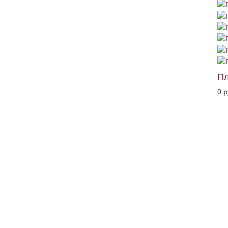
Пл
0 р