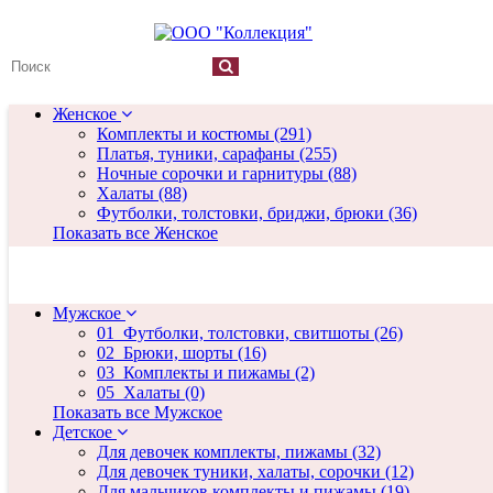
+7 (960) 510-3050
Пн-Сб, 08:00-17:00 (МСК)
Женское
Комплекты и костюмы (291)
Платья, туники, сарафаны (255)
Ночные сорочки и гарнитуры (88)
Халаты (88)
Футболки, толстовки, бриджи, брюки (36)
Показать все Женское
Мужское
01_Футболки, толстовки, свитшоты (26)
02_Брюки, шорты (16)
03_Комплекты и пижамы (2)
05_Халаты (0)
Показать все Мужское
Детское
Для девочек комплекты, пижамы (32)
Для девочек туники, халаты, сорочки (12)
Для мальчиков комплекты и пижамы (19)