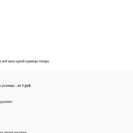
од ней цена одной единицы товара.
ля розницы -
от 1 руб.
дуально.
та двумя частями.