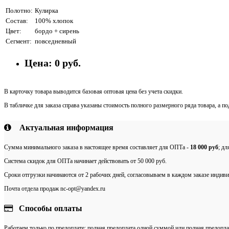
Полотно:
Кулирка
Состав:
100% хлопок
Цвет:
бордо + сирень
Сегмент:
повседневный
Цена:
0 руб.
В карточку товара выводится базовая оптовая цена без учета скидки.
В табличке для заказа справа указаны стоимость полного размерного ряда товара, а п
Актуальная информация
Сумма минимального заказа в настоящее время составляет для ОПТа -
18 000 руб
; д
Система скидок для ОПТа начинает действовать от 50 000 руб.
Сроки отгрузки начинаются от 2 рабочих дней, согласовываем в каждом заказе индиви
Почта отдела продаж nc-opt@yandex.ru
Способы оплаты
Работаем только по предоплате: полная предоплата одной суммой или полная предопла