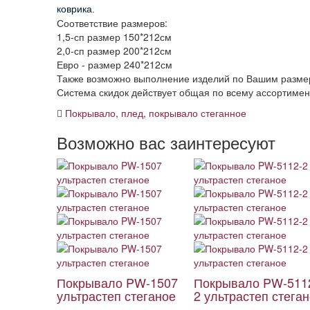
коврика.
Соответствие размеров:
1,5-сп размер 150*212см
2,0-сп размер 200*212см
Евро - размер 240*212см
Также возможно выполнение изделий по Вашим разме
Система скидок действует общая по всему ассортиме
Покрывало
,
плед
,
покрывало стеганное
Возможно вас заинтересуют
Покрывало PW-1507
Покрывало PW-511
ультрастеп стеганое
2 ультрастеп стега