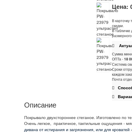
Цена:
В карточку 
скидки.
В табличке 
размерного
Актуал
Сумма мини
ОПТа -
18 0
Система ски
Сроки отгру
каждом зак
Почта отде
Способ
Вариан
Описание
Покрывало двухстороннее стеганое.
Изготовлено по т
Очень легкое, практичное, тактильные ощущения - мя
дивана от истирания и загрязнения, или для кроватей 