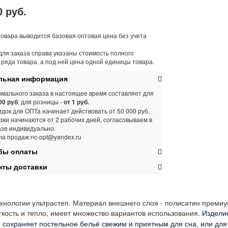
0 руб.
товара выводится базовая оптовая цена без учета
для заказа справа указаны стоимость полного
 ряда товара, а под ней цена одной единицы товара.
ьная информация
мального заказа в настоящее время составляет для
00 руб
; для розницы -
от 1 руб.
док для ОПТа начинает действовать от 50 000 руб.
зки начинаются от 2 рабочих дней, согласовываем в
азе индивидуально.
ла продаж nc-opt@yandex.ru
ы оплаты
ты доставки
ехнологии ультрастеп.
Материал внешнего слоя - полисатин премиу
гкость и тепло, имеет множество вариантов использования.
Изделие
- сохраняет постельное бельё свежим и приятным для сна, или для