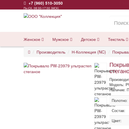
+7 (960) 510-3050
Усл
Пн-Сб, 08:00-17:00 (МСК)
Женское
Мужское
Детское
Текстиль
Производитель
Н-Коллекция (NC)
Покрыва
Покрыв
стеган
Производи
Модель: P
Наличие: П
Полотно:
Состав:
Цвет: