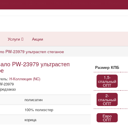
овия заказа
Доставка
Оплата и система скидок
Покупате
Услуги
Акции
ло PW-23979 ультрастеп стеганое
ало PW-23979 ультрастеп
Размер КПБ
ое
1,5-
тель:
Н-Коллекция (NC)
спальный
W-23979
ОПТ
редзаказ
2-
спальный
полисатин
ОПТ
100% полиэстер
Евро
корица
ОПТ