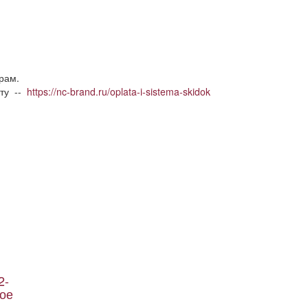
рам.
нту --
https://nc-brand.ru/oplata-i-sistema-skidok
2-
ное