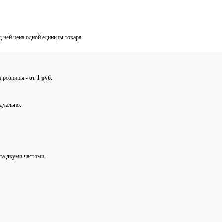
од ней цена одной единицы товара.
ля розницы -
от 1 руб.
дуально.
та двумя частями.