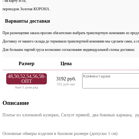
- на карту ВТБ;
переводом Золотая КОРОНА.
Варианты доставки
При размещении заказа просим обязательно выбрать транспортную компанию из предл
Доставку от нашего склада до терминала транспортной компании мы сделаем сами, а с
Для больших партий груза возможно согласование индивидуальной схемы доставки.
Размер
Цена
48,50,52,54,56,58-
3192 руб.
ОПТ
532 руб./шт.
6шт-1 разм.ряд
Описание
Платье из хлопковой кулирки, Силуэт прямой, два боковых кармана, р
Основные обмеры изделия в базовом размере (допуски 1 см)