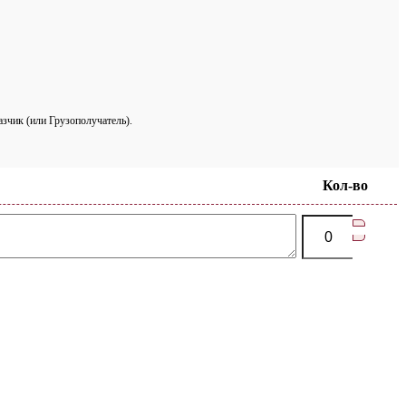
азчик (или Грузополучатель).
Кол-во