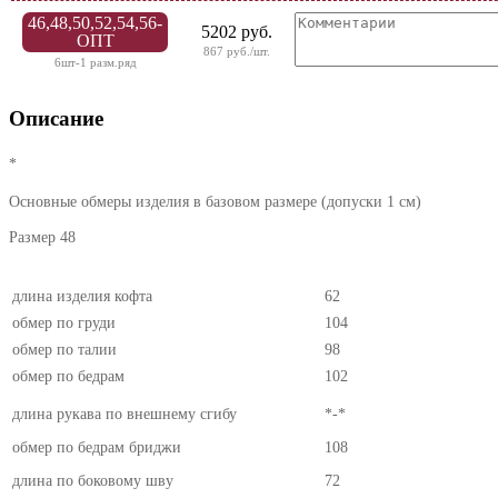
46,48,50,52,54,56-
5202 руб.
ОПТ
867 руб./шт.
6шт-1 разм.ряд
Описание
*
Основные обмеры изделия в базовом размере (допуски 1 см)
Размер 48
длина изделия кофта
62
обмер по груди
104
обмер по талии
98
обмер по бедрам
102
длина рукава по внешнему сгибу
*-*
обмер по бедрам бриджи
108
длина по боковому шву
72