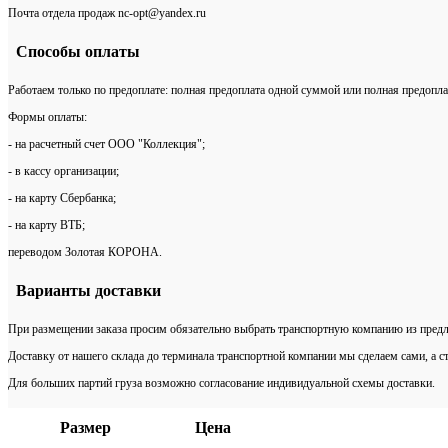
Почта отдела продаж nc-opt@yandex.ru
Способы оплаты
Работаем только по предоплате: полная предоплата одной суммой или полная предопла
Формы оплаты:
- на расчетный счет ООО "Коллекция";
- в кассу организации;
- на карту Сбербанка;
- на карту ВТБ;
переводом Золотая КОРОНА.
Варианты доставки
При размещении заказа просим обязательно выбрать транспортную компанию из предл
Доставку от нашего склада до терминала транспортной компании мы сделаем сами, а с
Для больших партий груза возможно согласование индивидуальной схемы доставки.
Размер
Цена