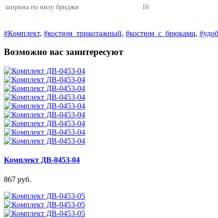
ширина по низу бриджи
16
#Комплект
,
#костюм_трикотажный
,
#костюм_с_брюками
,
#удо
Возможно вас заинтересуют
Комплект ДВ-0453-04
867 руб.