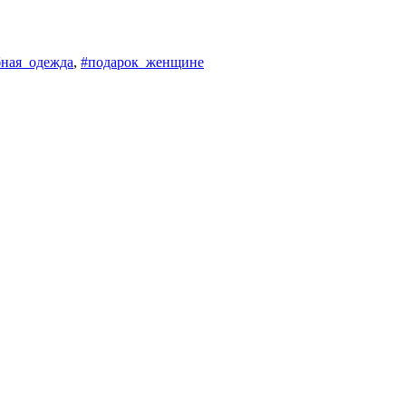
бная_одежда
,
#подарок_женщине