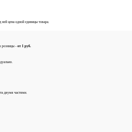
од ней цена одной единицы товара.
ля розницы -
от 1 руб.
дуально.
та двумя частями.