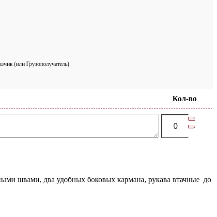
азчик (или Грузополучатель).
Кол-во
ными швами, два удобных боковых кармана, рукава втачные до