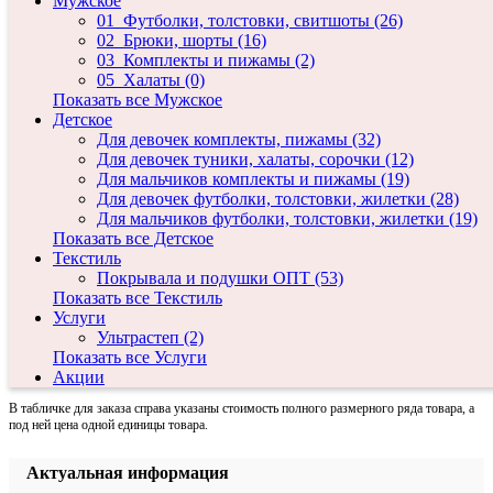
Мужское
01_Футболки, толстовки, свитшоты (26)
02_Брюки, шорты (16)
03_Комплекты и пижамы (2)
05_Халаты (0)
Комплект NC-9047
Показать все Мужское
Детское
Производитель:
Н-Коллекция (NC)
Для девочек комплекты, пижамы (32)
Модель: NC-9047
Для девочек туники, халаты, сорочки (12)
Наличие: В наличии
Для мальчиков комплекты и пижамы (19)
Для девочек футболки, толстовки, жилетки (28)
Полотно:
кулирка
Для мальчиков футболки, толстовки, жилетки (19)
Состав:
100% хлопок
Показать все Детское
Вид изделия:
Кофта+брюки
Текстиль
Цвет:
красный+белый
Покрывала и подушки ОПТ (53)
Показать все Текстиль
Цена:
0 руб.
Услуги
Ультрастеп (2)
Показать все Услуги
Акции
В карточку товара выводится базовая оптовая цена без учета скидки.
В табличке для заказа справа указаны стоимость полного размерного ряда товара, а
под ней цена одной единицы товара.
Актуальная информация