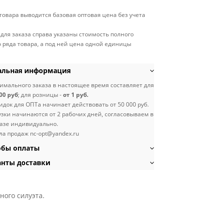
 товара выводится базовая оптовая цена без учета
 для заказа справа указаны стоимость полного
 ряда товара, а под ней цена одной единицы
льная информация
мального заказа в настоящее время составляет для
00 руб
; для розницы -
от 1 руб.
идок для ОПТа начинает действовать от 50 000 руб.
узки начинаются от 2 рабочих дней, согласовываем в
азе индивидуально.
ла продаж nc-opt@yandex.ru
бы оплаты
нты доставки
ного силуэта.