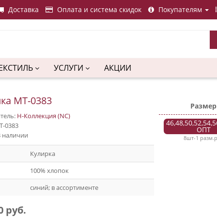
Доставка
Оплата и система скидок
Покупателям
ЕКСТИЛЬ
УСЛУГИ
АКЦИИ
ка МТ-0383
Размер
тель:
Н-Коллекция (NC)
46,48,50,52,54,5
Т-0383
ОПТ
В наличии
8шт-1 разм.
Кулирка
100% хлопок
синий; в ассортименте
0 руб.