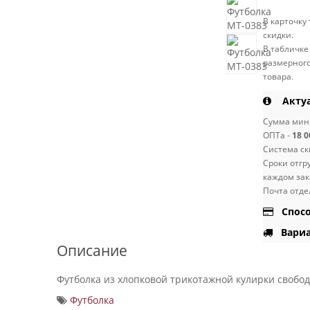
В карточку
скидки.
В табличке
размерного
товара.
Актуа
Сумма мини
ОПТа -
18 0
Система ск
Сроки отгр
каждом зак
Почта отде
Спосо
Вариа
Описание
Футболка из хлопковой трикотажной кулирки свобод
Футболка