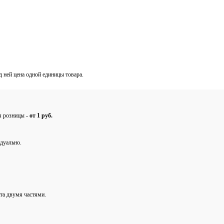
од ней цена одной единицы товара.
ля розницы -
от 1 руб.
дуально.
та двумя частями.