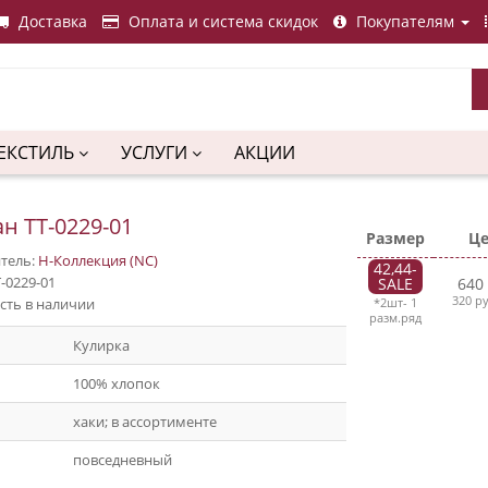
Доставка
Оплата и система скидок
Покупателям
ЕКСТИЛЬ
УСЛУГИ
АКЦИИ
н ТТ-0229-01
Размер
Ц
тель:
Н-Коллекция (NC)
42,44-
-0229-01
SALE
640
320 р
сть в наличии
*2шт- 1
разм.ряд
Кулирка
100% хлопок
хаки; в ассортименте
повседневный