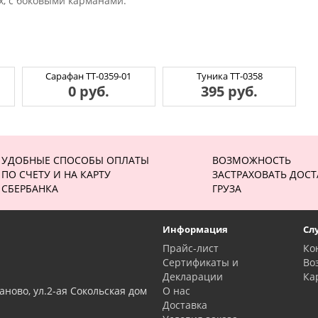
х, с боковыми карманами.
Сарафан ТТ-0359-01
Туника ТТ-0358
0 руб.
395 руб.
УДОБНЫЕ СПОСОБЫ ОПЛАТЫ
ВОЗМОЖНОСТЬ
ПО СЧЕТУ И НА КАРТУ
ЗАСТРАХОВАТЬ ДОСТ
СБЕРБАНКА
ГРУЗА
Информация
Сл
Прайс-лист
Ко
Сертификаты и
Во
Декларации
Ка
аново, ул.2-ая Сокольская дом
О нас
Доставка