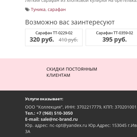
Легкий сарафан из хлопковой кулирки на бретелька
Туника
,
сарафан
Возможно вас заинтересуют
Сарафан ТТ-0229-02
Сарафан ТТ-0359-02
320 руб.
395 руб.
410 руб.
СКИДКИ ПОСТОЯННЫМ
КЛИЕНТАМ
Услуги оказывает:
ООО "Коллекция", ИНН: 3702217779, КПП: 370201001
Тел.: +7 (960) 510-3050
E-mail: sale@nc-brand.ru
Юр. адрес: nc-opt@yandex.ru Юр.Адрес: 153045 г.Ив
3А