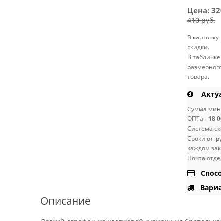
Цена:
32
410 руб.
В карточку
скидки.
В табличке
размерного
товара.
Актуа
Сумма мини
ОПТа -
18 0
Система ск
Сроки отгр
каждом зак
Почта отде
Спосо
Вариа
Описание