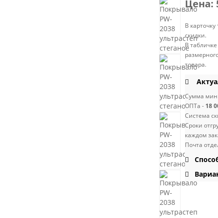
Цена:
В карточку
скидки.
В табличке
размерного
товара.
Актуал
Сумма мини
ОПТа -
18 0
Система ск
Сроки отгр
каждом зак
Почта отде
Способ
Вариан