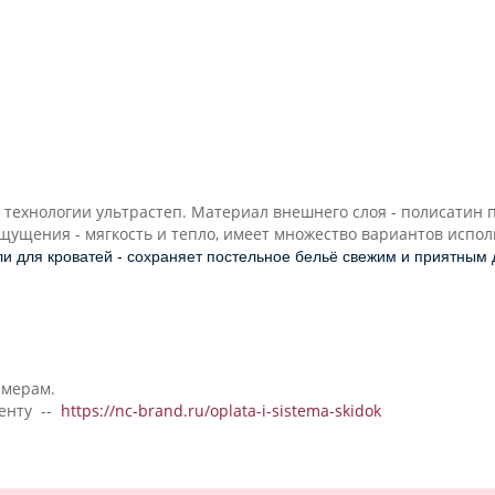
 технологии ультрастеп.
Материал внешнего слоя - полисатин 
ощущения - мягкость и тепло, имеет множество вариантов испо
или для кроватей - сохраняет постельное бельё свежим и приятным 
змерам.
менту --
https://nc-brand.ru/oplata-i-sistema-skidok