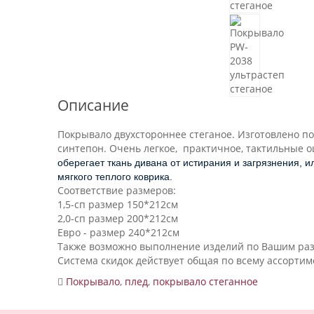
Описание
Покрывало двухстороннее стеганое.
Изготовлено по
синтепон. Очень легкое, практичное, тактильные 
оберегает ткань дивана от истирания и загрязнения, 
мягкого теплого коврика.
Соответствие размеров:
1,5-сп размер 150*212см
2,0-сп размер 200*212см
Евро - размер 240*212см
Также возможно выполнение изделий по Вашим ра
Система скидок действует общая по всему ассорти
Покрывало
,
плед
,
покрывало стеганное