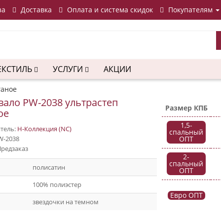
за
Доставка
Оплата и система скидок
Покупателям
ЕКСТИЛЬ
УСЛУГИ
АКЦИИ
ганое
ало PW-2038 ультрастеп
Размер КПБ
ое
1,5-
тель:
Н-Коллекция (NC)
спальный
W-2038
ОПТ
Предзаказ
2-
спальный
полисатин
ОПТ
100% полиэстер
Евро ОПТ
звездочки на темном