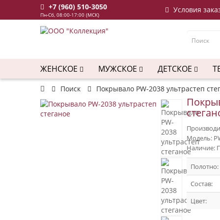
+7 (960) 510-3050
Условия зака
Пн-Сб, 08:00-17:00 (МСК)
ЖЕНСКОЕ
МУЖСКОЕ
ДЕТСКОЕ
Т
Поиск
Покрывало PW-2038 ультрастеп сте
Покрыв
стеган
Производи
Модель: P
Наличие: 
Полотно:
Состав:
Цвет: