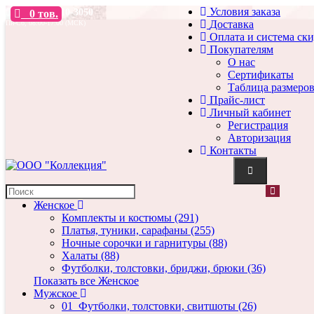
Условия заказа
+7 (960) 510-3050
0
тов.
Доставка
Пн-Сб, 08:00-17:00 (МСК)
Оплата и система ск
Покупателям
О нас
Сертификаты
Таблица размеро
Прайс-лист
Личный кабинет
Поиск
Регистрация
Маска трикотажная ТР-0057
Авторизация
Контакты
Маска трикотажная ТР-0057
Женское
Комплекты и костюмы (291)
Производитель:
Н-Коллекция (NC)
Платья, туники, сарафаны (255)
Модель: ТР-0057
Ночные сорочки и гарнитуры (88)
Наличие: В наличии
Халаты (88)
Полотно:
Кулирка
Футболки, толстовки, бриджи, брюки (36)
Состав:
100% хлопок
Показать все Женское
Мужское
Цвет:
черный
01_Футболки, толстовки, свитшоты (26)