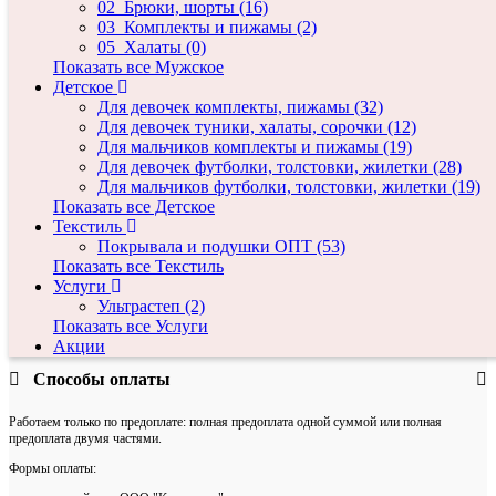
02_Брюки, шорты (16)
Цена:
0 руб.
03_Комплекты и пижамы (2)
05_Халаты (0)
Показать все Мужское
В карточку товара выводится базовая оптовая цена без учета скидки.
Детское
Для девочек комплекты, пижамы (32)
В табличке для заказа справа указаны стоимость полного размерного ряда товара, а
под ней цена одной единицы товара.
Для девочек туники, халаты, сорочки (12)
Для мальчиков комплекты и пижамы (19)
Для девочек футболки, толстовки, жилетки (28)
Актуальная информация
Для мальчиков футболки, толстовки, жилетки (19)
Показать все Детское
Сумма минимального заказа в настоящее время составляет для ОПТа -
18 000 руб
;
Текстиль
для розницы -
от 1 руб.
Покрывала и подушки ОПТ (53)
Система скидок для ОПТа начинает действовать от 50 000 руб.
Показать все Текстиль
Услуги
Сроки отгрузки начинаются от 2 рабочих дней, согласовываем в каждом заказе
Ультрастеп (2)
индивидуально.
Показать все Услуги
Почта отдела продаж nc-opt@yandex.ru
Акции
Способы оплаты
Работаем только по предоплате: полная предоплата одной суммой или полная
предоплата двумя частями.
Формы оплаты: