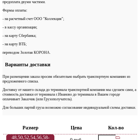
предоплата двумя частями.
Формы оплаты:
- на расчетный счет ООО "Коллекция";
- в кассу организации;
- на карту Сбербанка;
- на карту ВТБ;
переводом Золотая КОРОНА.
Варианты доставки
При размещении заказа просим обязательно выбрать транспортную компанию из
предложенного списка.
Доставку от нашего склада до терминала транспортной компании мы сделаем сами, а
стоимость доставки от терминала г.Иваново до терминала в Вашем городе
оплачивает Заказчик (или Грузополучатель).
Для больших партий груза возможно согласование индивидуальной схемы доставки.
Размер
Цена
Кол-во
48,50,52,54,56,58-
0 руб.