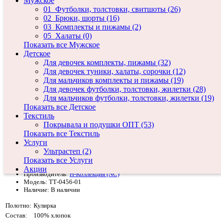
Мужское
01_Футболки, толстовки, свитшоты (26)
02_Брюки, шорты (16)
03_Комплекты и пижамы (2)
05_Халаты (0)
Показать все Мужское
Детское
Для девочек комплекты, пижамы (32)
Для девочек туники, халаты, сорочки (12)
Для мальчиков комплекты и пижамы (19)
Для девочек футболки, толстовки, жилетки (28)
Для мальчиков футболки, толстовки, жилетки (19)
Показать все Детское
Текстиль
Покрывала и подушки ОПТ (53)
Показать все Текстиль
Услуги
Ультрастеп (2)
Платье ТТ-0456-01 с застежкой
Показать все Услуги
Акции
Производитель:
Н-Коллекция (NC)
Модель: ТТ-0456-01
Наличие: В наличии
Полотно:
Кулирка
Состав:
100% хлопок