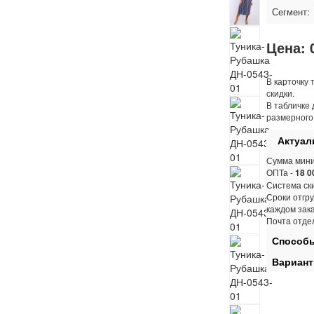
Сегмент:
Цена:
В карточку 
скидки.
В табличке 
размерного
Актуаль
Сумма мини
ОПТа -
18 0
Система ски
Сроки отгру
каждом зак
Почта отде
Способы
Вариант