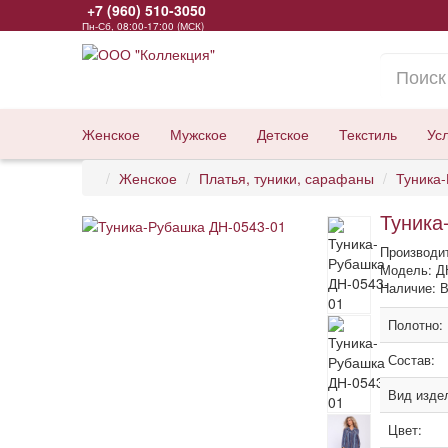
+7 (960) 510-3050
Пн-Сб, 08:00-17:00 (МСК)
Женское
Мужское
Детское
Текстиль
Ус
Женское
Платья, туники, сарафаны
Туника
Туника
Производи
Модель: Д
Наличие: В
Полотно:
Состав:
Вид изде
Цвет: