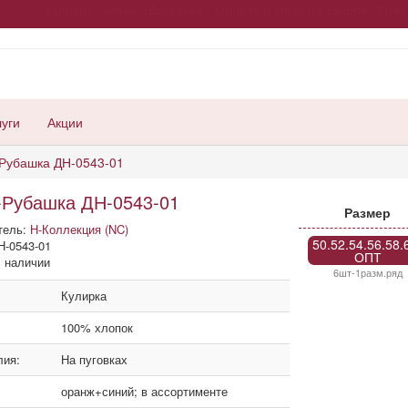
Условия заказа
Доставка
Оплата и система скидок
Поку
луги
Акции
-Рубашка ДН-0543-01
-Рубашка ДН-0543-01
Размер
тель:
Н-Коллекция (NC)
50.52.54.56.58.
Н-0543-01
ОПТ
 наличии
6шт-1разм.ряд
Кулирка
100% хлопок
лия:
На пуговках
оранж+синий; в ассортименте