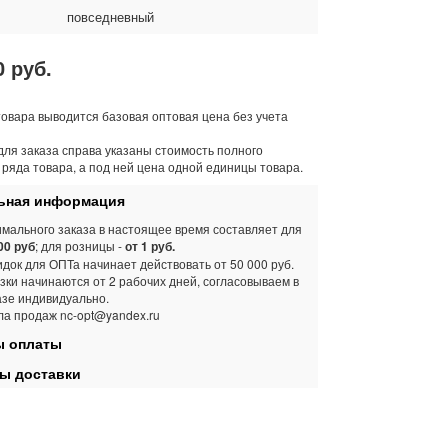
повседневный
0 руб.
товара выводится базовая оптовая цена без учета
для заказа справа указаны стоимость полного
 ряда товара, а под ней цена одной единицы товара.
ная информация
мального заказа в настоящее время составляет для
00 руб
; для розницы -
от 1 руб.
док для ОПТа начинает действовать от 50 000 руб.
зки начинаются от 2 рабочих дней, согласовываем в
азе индивидуально.
ла продаж nc-opt@yandex.ru
 оплаты
ы доставки